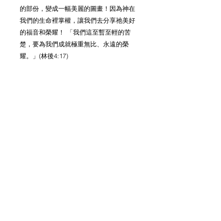
的部份，變成一幅美麗的圖畫！因為神在
我們的生命裡掌權，讓我們去分享祂美好
的福音和榮耀！ 「我們這至暫至輕的苦
楚，要為我們成就極重無比、永遠的榮
耀。」(林後4:17)
<醫好傷心的人> 力克．胡哲
國語粵語配音．英語原聲 / 自選中文繁
體．簡體．英文字幕 / NTSC 全區碼 /
16:9 / dolby 2.0 / 片長90分鐘
Also Featured In