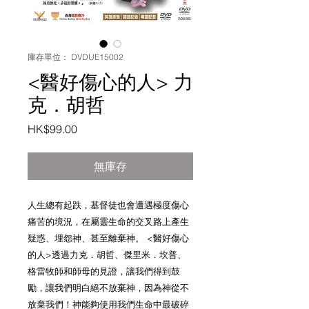
庫存單位： DVDUE15002
<醫好傷心的人> 力
克．胡哲
價
HK$99.00
格
無庫存
人生總有起跌，基督徒也會遭遇極度傷心
痛苦的境況，在屬靈生命的交叉路上產生
疑惑、埋怨神、甚至離棄神。 <醫好傷心
的人>透過力克．胡哲、傑里米．坎普、
格雷牧師和師母的見證，讓我們得到鼓
勵，讓我們明白絕不放棄神，因為神從不
放棄我們！神能夠使用我們生命中最破碎