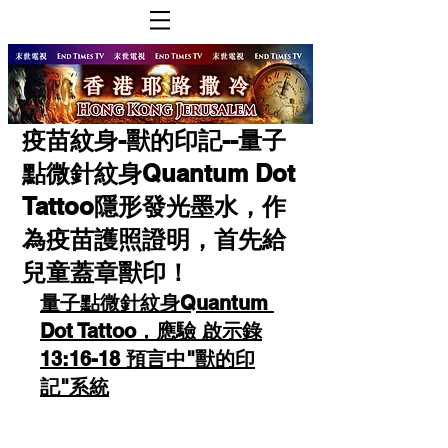
疫苗紋身-獸的印記--量子
點微針紋身Quantum Dot
Tattoo隱形發光墨水，作
為疫苗護照證明，首先給
兒童蓋章獸印！
量子點微針紋身Quantum 
Dot Tattoo，應驗 啟示錄
13:16-18 預言中"獸的印
記"系統