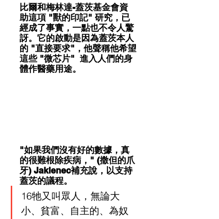
比爾和梅林達-蓋茨基金會資
助這項 "獸的印記" 研究，已
經成了事實，一點也不令人驚
訝。它的啟動是因為蓋茨本人
的 "直接要求"，他聲稱他希望
這些 "微芯片"  進入人們的身
體作醫藥用途。
"如果我們沒有好的數據，真
的很難根除疾病，" (撒但的爪
牙) Jaklenec補充說，以支持
蓋茨的議程。
16牠又叫眾人，無論大
小、貧富、自主的、為奴