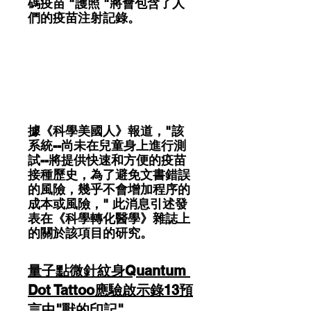
碼疫苗 "護照 "將會包含了人
們的疫苗注射記錄。
據《科學美國人》報道，"該
系統--尚未在兒童身上進行測
試--將提供快速和方便的疫苗
接種歷史，為了避免文書錯誤
的風險，幾乎不會增加程序的
成本或風險，" 此消息引述發
表在《科學轉化醫學》雜誌上
的關於該項目的研究。
量子點微針紋身Quantum 
Dot Tattoo應驗啟示錄13預
言中"獸的印記"