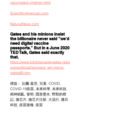
vaccinated-children.html
ScientificAmerican.com
NaturalNews.com
Gates and his minions insist 
the billionaire never said "we'd 
need digital vaccine 
passports." But in a June 2020 
TED Talk, Gates said exactly 
that.
https://www.bibliotecapleyades.net/s
ociopolitica2/sociopol_win-micro-
gates89.htm
標簽： 比爾-蓋茨, 兒童, COVID, 
COVID-19疫苗, 未來科學, 未來科技, 
精神錯亂, 發明, 隱形墨水, 野獸的標
記, 微芯片, 微芯片注射, 大流行, 撒旦
科技, 疫苗接種, 疫苗