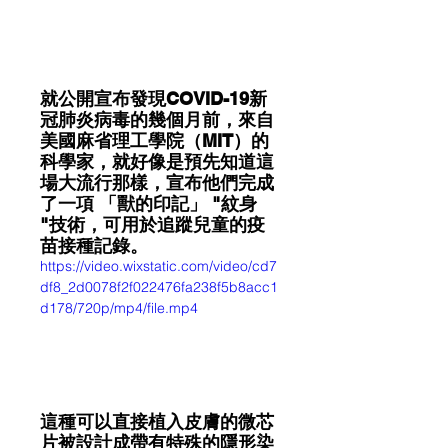
就公開宣布發現COVID-19新
冠肺炎病毒的幾個月前，來自
美國麻省理工學院（MIT）的
科學家，就好像是預先知道這
場大流行那樣，宣布他們完成
了一項 「獸的印記」 "紋身 
"技術，可用於追蹤兒童的疫
苗接種記錄。
https://video.wixstatic.com/video/cd7
df8_2d0078f2f022476fa238f5b8acc1
d178/720p/mp4/file.mp4
這種可以直接植入皮膚的微芯
片被設計成帶有特殊的隱形染