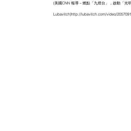
(美國CNN 報導－燃點「九燈台」，啟動「光明
Lubavitch)http://lubavitch.com/video/205709