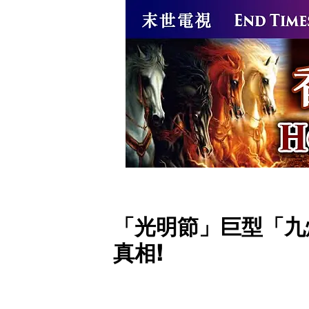
逆苗666獸印
逆天而行的逆
「光明節」巨型「九
真相!