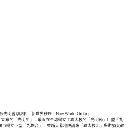
)真相! 「新世界秩序－New World Order」
組織）宣布的「光明年」，最近在全球樹立了猶太教的「光明節」巨型「九
城市樹立巨型「九燈台」，並鋪天蓋地般請來「猶太拉比」舉辦猶太教