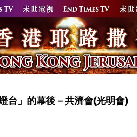
苗
新冠疫苗解毒方案
針後疫後解毒保健品
末世大
燈台」的幕後－共濟會(光明會)