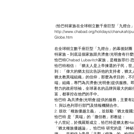
 (恰巴特家族在全球樹立數千座巨型「九燈台」 Public Me
http://www.chabad.org/holidays/chanukah/pub
Globe.htm
在全球樹立數千座巨型「九燈台」的幕後財團，源自
特家族－到底這個家族跟共濟會/光明會有什
恰巴特Chabad Lubavitch家族，是種族罪行
恰巴特相信：「猶太人是上帝揀選的子民，世
到：「偉大的猶太拉比告訴他的支持者，猶太
猶太教異端組織」的信仰，那麼為求目的，不
端」組織，專門為共濟會(光明會)提供服務。即
勢力的政府領袖，全球著名的品牌與最大的銀
富，都掌控在他們的手中。
恰巴特 為共濟會(光明會)提供的服務，主要有
1. 與以色列罪行部門及情報機關合作。
2. 鼓吹「種族優越主義」，並鼓勵「猶太復
恰巴特 是「異端」的「撒但教」邪教徒：
十八世紀，於俄羅斯成立，恰巴特是猶太教Ha
「猶太種族優越論」。恰巴特 研究的是「神秘釋
德」，並相信上帝是「主觀／偏激」的。恰巴