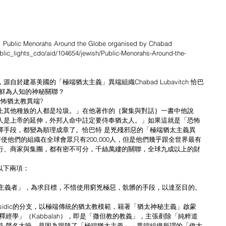
norahs Around the Globe organised by Chabad
lic_lights_cdo/aid/104654/jewish/Public-Menorahs-Around-the-
於建基美國的「極端猶太主義」異端組織Chabad Lubavitch 恰巴
麼鮮為人知的神秘關聯？
-恐怖猶太教異端?
上其他種族的人都是垃圾。」在他著作的｛聚集與對話｝一書中他說
人是上帝的延伸，外邦人命中註定要侍奉猶太人。」如果這就是「恐怖
擇手段，都變為順理成章了。恰巴特 是兇殘邪惡的「極端猶太主義異
使他們的組織在全球會眾只有200,000人，但是他們幾乎跟全世界最有
行、商家與集團，都有密不可分，千絲萬縷的關聯，全球九成以上的財
以下兩項：
國主義者」，為求目標，不惜使用窮兇極惡，骯髒的手段，以達至目的。
sidic的分支，以極端傳統的猶太教模範，籍著「猶太神秘主義」啟蒙
經學」（Kabbalah），即是「撒但教的教義」，主張剷除「純粹道
特 聲名大噪，是因為跟隨了「極端猶太主義」－異端組織所謂的「偉大