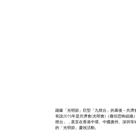
踢爆「光明節」巨型「九燈台」的幕後－共濟會(光明會
有說2015年是共濟會(光明會)（撒但恐怖
燈台」，甚至在香港中環、中國廣州、深圳等
的「光明節」慶祝活動。