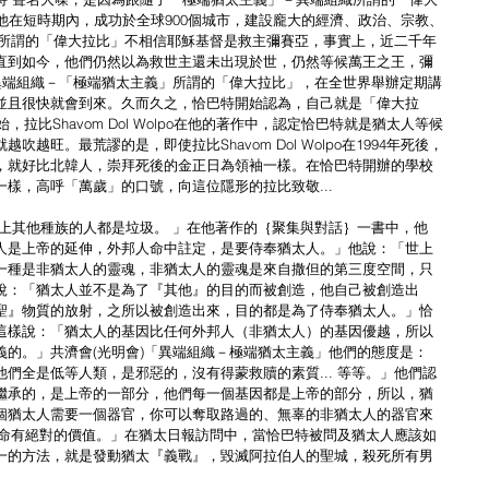
erson，令他在短時期內，成功於全球900個城市，建設龐大的經濟、政治、宗教、
織－所謂的「偉大拉比」不相信耶穌基督是救主彌賽亞，事實上，近二千年
直到如今，他們仍然以為救世主還未出現於世，仍然等候萬王之王，彌
異端組織－「極端猶太主義」所謂的「偉大拉比」，在全世界舉辦定期講
並且很快就會到來。久而久之，恰巴特開始認為，自己就是「偉大拉
拉比Shavom Dol Wolpo在他的著作中，認定恰巴特就是猶太人等候
旺。最荒謬的是，即使拉比Shavom Dol Wolpo在1994年死後，
，就好比北韓人，崇拜死後的金正日為領袖一樣。在恰巴特開辦的學校
樣，高呼「萬歲」的口號，向這位隱形的拉比致敬...
上其他種族的人都是垃圾。 」在他著作的｛聚集與對話｝一書中，他
人是上帝的延伸，外邦人命中註定，是要侍奉猶太人。」他說：「世上
一種是非猶太人的靈魂，非猶太人的靈魂是來自撒但的第三度空間，只
說：「猶太人並不是為了『其他』的目的而被創造，他自己被創造出
聖』物質的放射，之所以被創造出來，目的都是為了侍奉猶太人。」恰
rgh這樣說：「猶太人的基因比任何外邦人（非猶太人）的基因優越，所以
的。」共濟會(光明會)「異端組織－極端猶太主義」他們的態度是：
們全是低等人類，是邪惡的，沒有得蒙救贖的素質... 等等。」他們認
繼承的，是上帝的一部分，他們每一個基因都是上帝的部分，所以，猶
個猶太人需要一個器官，你可以奪取路過的、無辜的非猶太人的器官來
的生命有絕對的價值。」在猶太日報訪問中，當恰巴特被問及猶太人應該如
一的方法，就是發動猶太『義戰』，毀滅阿拉伯人的聖城，殺死所有男