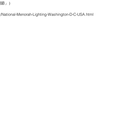
節」） 
1/National-Menorah-Lighting-Washington-D-C-USA.html