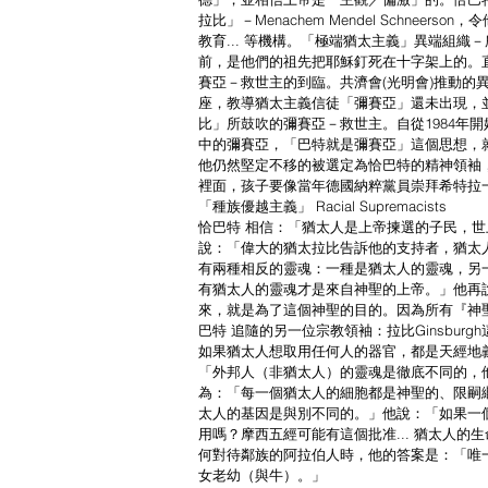
拉比」－Menachem Mendel Schne
教育... 等機構。「極端猶太主義」異端組
前，是他們的祖先把耶穌釘死在十字架上的。
賽亞－救世主的到臨。共濟會(光明會)推動的
座，教導猶太主義信徒「彌賽亞」還未出現，
比」所鼓吹的彌賽亞－救世主。自從1984年開始，
中的彌賽亞，「巴特就是彌賽亞」這個思想，就越吹越
他仍然堅定不移的被選定為恰巴特的精神領袖
裡面，孩子要像當年德國納粹黨員崇拜希特拉一
「種族優越主義」 Racial Supremacists
恰巴特 相信：「猶太人是上帝揀選的子民，世
說：「偉大的猶太拉比告訴他的支持者，猶太
有兩種相反的靈魂：一種是猶太人的靈魂，另
有猶太人的靈魂才是來自神聖的上帝。」他再
來，就是為了這個神聖的目的。因為所有『神
巴特 追隨的另一位宗教領袖：拉比Ginsbu
如果猶太人想取用任何人的器官，都是天經地義
「外邦人（非猶太人）的靈魂是徹底不同的，他
為：「每一個猶太人的細胞都是神聖的、限嗣
太人的基因是與別不同的。」他說：「如果一
用嗎？摩西五經可能有這個批准... 猶太人
何對待鄰族的阿拉伯人時，他的答案是：「唯
女老幼（與牛）。」