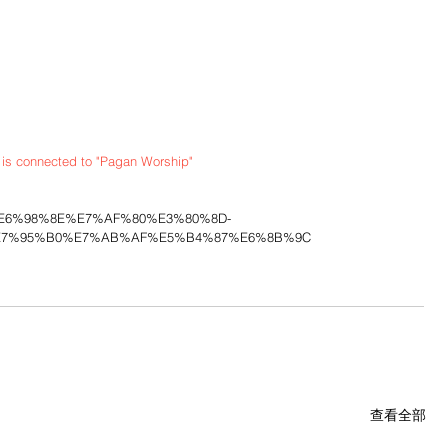
nnected to "Pagan Worship"
9%E6%98%8E%E7%AF%80%E3%80%8D-
7%95%B0%E7%AB%AF%E5%B4%87%E6%8B%9C
查看全部