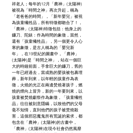
祥老人；每年的12月「農神」(太陽神)
被視為「時間之神」再次升起，稱為
「老爸爸的時間」，「新年嬰兒」被視
為孩童犧牲品，所有特徵都吻合了！，
「農神」(太陽神)特徵包括：他身上的
鐮刀、陀錶：作為時間的象徵，當然，
還有「孩童犧牲品」，另一個更令人心
寒的象徵，是古人稱為的「嬰兒新
年」，在19世紀的圖畫中，「農神」
(太陽神)是「時間之神」，站在一個巨
大的時鐘前面，手拿巨大的鐮刀，舊的
一年已經過去，當成熟的嬰孩被包裹埋
葬，新年到來，以年輕的孩童作為表
徵，火燒的光正在兩邊焚燒著孩子，燃
燒的煙向上冒升，新的一年要到來，以
孩童被焚燒獻祭作為象徵，「孩童犧牲
品」往往被刻意隱瞞，以致他們的父母
毫不知情，直到他們的孩子被焚燒殺
害，這個邪惡魔鬼所有荒誕的索求，都
包含在「農神」(太陽神)的古畫中，
「農神」(太陽神)在現今社會仍然風靡