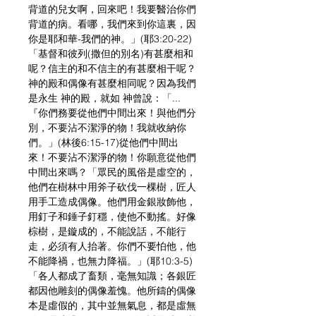
背道的兒女啊，回來吧！我要醫治你們
背道的病。看哪，我們來到你這裏，因
你是耶和華-我們的神。」(耶3:20-22)
「基督和彼列(撒但的別名)有甚麼相和
呢？信主的和不信主的有甚麼相干呢？
神的殿和偶像有甚麼相同呢？因為我們
是永生 神的殿，就如 神曾說：「...
『你們務要從他們中間出來！與他們分
別，不要沾不潔淨的物！我就收納你
們。」(林後6:15-17)從他們中間出
來！不要沾不潔淨的物！你願意從他們
中間出來嗎？「眾民的風俗是虛空的，
他們在樹林中用斧子砍伐一棵樹，匠人
用手工造成偶像。他們用金銀妝飾他，
用釘子和錘子釘穩，使他不動搖。好像
棕樹，是鏇成的，不能說話，不能行
走，必須有人抬著。你們不要怕他，他
不能降禍，也無力降福。」(耶10:3-5)
「各人都成了畜類，毫無知識；各銀匠
都因他雕刻的偶像羞愧。他所鑄的偶像
本是虛假的，其中並無氣息，都是虛無