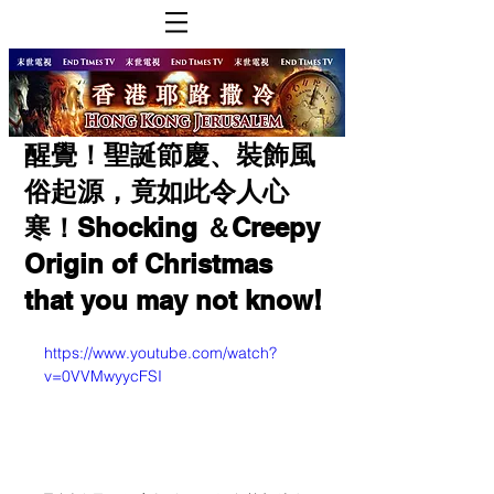
醒覺！聖誕節慶、裝飾風
俗起源，竟如此令人心
寒！Shocking ＆Creepy
Origin of Christmas
that you may not know!
https://www.youtube.com/watch?
v=0VVMwyycFSI