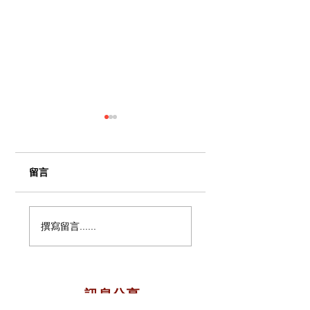
留言
外星人與UFO事件的
揭露疫苗邪術真相
撰寫留言......
末世大迷惑！外星人
萬國也被你的邪術
本是"青蛙"鬼魔？末
(Pharmakeia西方
日預言如何解構外星
藥)迷惑了(啟示錄
18:23)
人事件？外星人，本
是鬼魔的靈！
​訊息分享