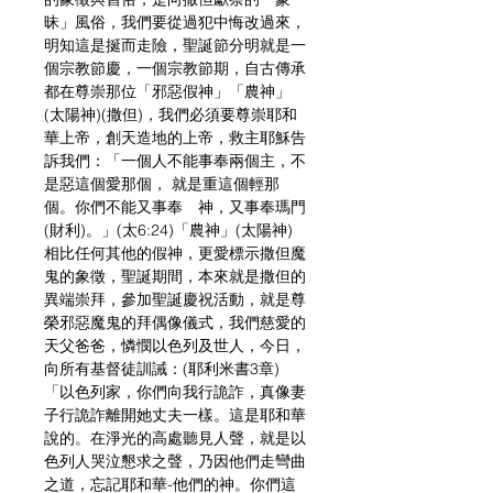
昧」風俗，我們要從過犯中悔改過來，
明知這是挻而走險，聖誕節分明就是一
個宗教節慶，一個宗教節期，自古傳承
都在尊崇那位「邪惡假神」「農神」
(太陽神)(撒但)，我們必須要尊崇耶和
華上帝，創天造地的上帝，救主耶穌告
訴我們：「一個人不能事奉兩個主，不
是惡這個愛那個， 就是重這個輕那
個。你們不能又事奉　神，又事奉瑪門
(財利)。」(太6:24)「農神」(太陽神)
相比任何其他的假神，更愛標示撒但魔
鬼的象徵，聖誕期間，本來就是撒但的
異端崇拜，參加聖誕慶祝活動，就是尊
榮邪惡魔鬼的拜偶像儀式，我們慈愛的
天父爸爸，憐憫以色列及世人，今日，
向所有基督徒訓誡：(耶利米書3章)
「以色列家，你們向我行詭詐，真像妻
子行詭詐離開她丈夫一樣。這是耶和華
說的。在淨光的高處聽見人聲，就是以
色列人哭泣懇求之聲，乃因他們走彎曲
之道，忘記耶和華-他們的神。你們這