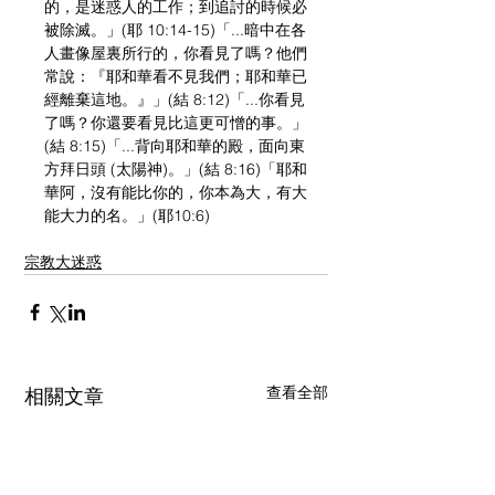
的，是迷惑人的工作；到追討的時候必
被除滅。」(耶 10:14-15)「...暗中在各
人畫像屋裏所行的，你看見了嗎？他們
常說：『耶和華看不見我們；耶和華已
經離棄這地。』」(結 8:12)「...你看見
了嗎？你還要看見比這更可憎的事。」
(結 8:15)「...背向耶和華的殿，面向東
方拜日頭 (太陽神)。」(結 8:16)「耶和
華阿，沒有能比你的，你本為大，有大
能大力的名。」(耶10:6)
宗教大迷惑
查看全部
相關文章