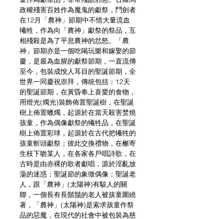
政權殘害百姓作為魔鬼的獻祭，鬥劍者
在12月「農神」節期中不惜大量流血
犧牲，作為向「農神」獻祭的祭品，互
相殘殺是為了平息農神的忿怒。「農
神」節期亦是一個吃喝玩樂和嫁娶的節
慶，是最為血腥的獻祭節期，一直流傳
至今，包裝成悅人耳目的聖誕節期，全
世界一同慶祝崇拜，傳統包括：12天
的聖誕節期，在黃昏奉上喜愛的食物，
用燈光(燭光)裝飾佈置聖誕樹，在聖誕
樹上佈置蠟燭，起源於在當天殺害焚燒
孩童，作為偶像獻祭的犧牲品，在聖誕
樹上佈置彩球，起源於在古代把犧牲的
孩童斬頭獻祭；彼此交換禮物，在槲寄
生枝下吻某人，在各家各戶唱詩歌，在
古時是由赤裸的歌者獻唱，源於淫亂放
蕩的迷惑；聖誕節的象徵偶像：聖誕老
人，跟「農神」(太陽神)有駭人的關
聯，一個長有長鬍鬚的老人被孩童圍繞
著，「農神」(太陽神)是索求孩童作祭
品的惡魔，在現代的社會中被包裝為慈