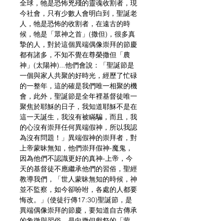
全球，牠是恐怖兇殘的靈魂收割者，現
今社會，只有少數人會明白到，聖誕老
人，牠是恐怖的收割者，在遠古的時
候，牠是「眾神之首」(撒但)，很多真
摯的人，對於這個異端偶像崇拜的節慶
都有諸多，不知不覺在尊榮撒但「農
神」(太陽神)...他們會說：「聖誕節是
一個與家人共聚的好時光，經歷了忙碌
的一整年，這的確是我們唯一相聚的機
會，此外，聖誕節是全年裡基督徒唯一
聚焦於耶穌的日子，我知道耶穌不是在
這一天誕生，我沒有被瞞騙，而且，我
的心沒有崇拜任何異端假神，所以我認
為沒有問題！」異端假神的崇拜者，對
上帝蒙昧無知，他們崇拜假神-魔鬼，
因為他們不認識更好的真神-上帝，今
天的基督徒不應繼承他們的習俗，聖經
教導我們，「世人蒙昧無知的時候，神
並不監察，如今卻吩咐，各處的人都要
悔改。」(使徒行傳17:30)聖誕節，是
異端偶像崇拜的節慶，要知道自古傳承
的象徵與習俗，是向撒但獻祭的「蒙