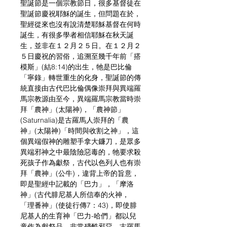
聖誕節是一個宗教節日，很多基督徒在
聖誕節慶祝耶穌的誕生，但問題在於，
聖經從來也沒有說清楚耶穌基督在何時
誕生，有很多學者相信耶穌在秋天誕
生，並非在１２月２５日。在１２月２
５日慶祝的習俗，追溯至幾千年前「搭
模斯」(結8:14)的出生，牠是巴比倫
「寧錄」轉世重生的化身，聖誕節的傳
統直接由古代巴比倫偶像崇拜與異端羅
馬宗教源由至今，異端羅馬宗教當時崇
拜「農神」(太陽神)，「農神節」 
(Saturnalia)是古羅馬人崇拜的「農
神」(太陽神)「時間與收割之神」，這
個異端假神的雕塑手拿大鐮刀，是眾多
異端邪神之中最陰險惡毒的，牠要求殺
死孩子作為獻祭，古代以色列人也有崇
拜「農神」(公牛)，違背上帝的旨意，
即是聖經中記載的「巴力」，「摩洛
神」(古代腓尼基人所信奉的火神，
「理番神」(使徒行傳7：43)，即使腓
尼基人的生育神「巴力-哈們」都以兒
童作為獻祭品，非常殘酷邪惡。古羅馬