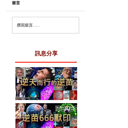
留言
動物團團轉！數以百
mRNA 疫苗改造基
撰寫留言......
萬計的動物、昆蟲和
因！DNA基因改造
鳥類突然在世界各地
程CRISPR科技！
繞圈行走——沒人知
德納首席醫學官承
道為什麼？
: 要把人體當成(電
程式一樣) ，製造可
​訊息分享
入侵人類生命(基因)
的mRNA電腦軟件
所謂病毒是人工蛋
製品！