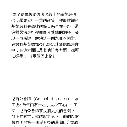
“為了使異教徒恢復名義上的基督教信
仰，羅馬奉行一貫的政策，採取措施將
基督教和異教徒的節日融合在一起，通
過對曆法進行複雜而又熟練的調整，發
現一般來說，解決這一問題並不困難。
異教和基督教如今已經沉迷於偶像崇拜
中，在這方面以及其他許多方面，都可
以握手”。《兩個巴比倫》
尼西亞會議（Council of Nicaea），在
主後325年由君士坦丁大帝在尼西亞主
持。尼西亞會議在反猶太人的意識下，
加上在君主大權的壓力底下，他們以逾
越節後的第一個滿月後的星期日定為復