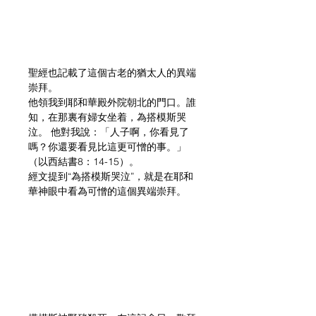
聖經也記載了這個古老的猶太人的異端
崇拜。
他領我到耶和華殿外院朝北的門口。誰
知，在那裏有婦女坐着，為搭模斯哭
泣。 他對我說：「人子啊，你看見了
嗎？你還要看見比這更可憎的事。」
（以西結書8：14-15）。
經文提到“為搭模斯哭泣”，就是在耶和
華神眼中看為可憎的這個異端崇拜。