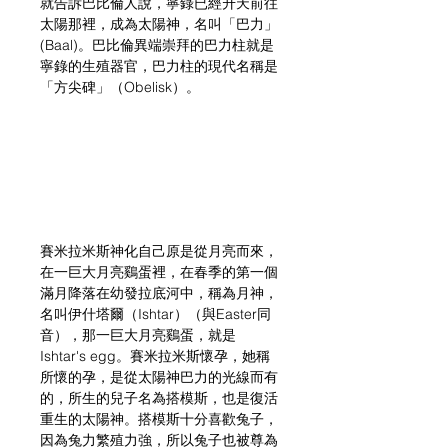
就告訴巴比倫人說，寧錄已經升天前往
太陽那裡，成為太陽神，名叫「巴力」
(Baal)。巴比倫異端崇拜的巴力柱就是
寧錄的生殖器官，巴力柱的現代名稱是
「方尖碑」（Obelisk）。
賽米拉米斯神化自己原是從月亮而來，
在一巨大月亮鷄蛋裡，在春季的第一個
滿月降落在幼發拉底河中，稱為月神，
名叫伊什塔爾（Ishtar）（與Easter同
音），那一巨大月亮鷄蛋，就是
Ishtar's egg。賽米拉米斯懷孕，她稱
所懷的孕，是從太陽神巴力的光線而有
的，所生的兒子名為搭模斯，也是復活
重生的太陽神。搭模斯十分喜歡兔子，
因為兔力繁殖力強，所以兔子也被尊為