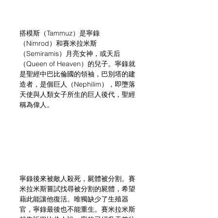
搭模斯（Tammuz）是寧錄
（Nimrod）和賽米拉米斯
（Semiramis）月亮女神，或天后
（Queen of Heaven）的兒子。寧錄就
是聖經中巴比倫國的領袖，巴別塔的建
造者，是個巨人（Nephilim），即墮落
天使與人類女子所生的巨人後代，聖經
稱為偉人。
寧錄後來被敵人殺死，屍體被分割。賽
米拉米斯嘗試找尋被分割的屍體，希望
藉此能讓他復活。唯獨缺少了生殖器
官，寧錄最後也不能重生。賽米拉米斯