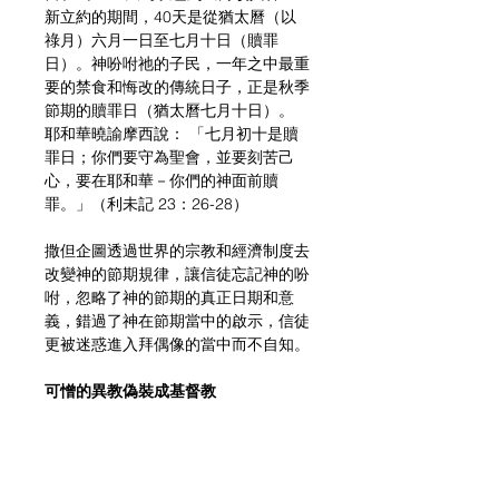
新立約的期間，40天是從猶太曆（以
祿月）六月一日至七月十日（贖罪
日）。神吩咐祂的子民，一年之中最重
要的禁食和悔改的傳統日子，正是秋季
節期的贖罪日（猶太曆七月十日）。
耶和華曉諭摩西說： 「七月初十是贖
罪日；你們要守為聖會，並要刻苦己
心，要在耶和華－你們的神面前贖
罪。」（利未記 23：26-28）
撒但企圖透過世界的宗教和經濟制度去
改變神的節期規律，讓信徒忘記神的吩
咐，忽略了神的節期的真正日期和意
義，錯過了神在節期當中的啟示，信徒
更被迷惑進入拜偶像的當中而不自知。
可憎的異教偽裝成基督教