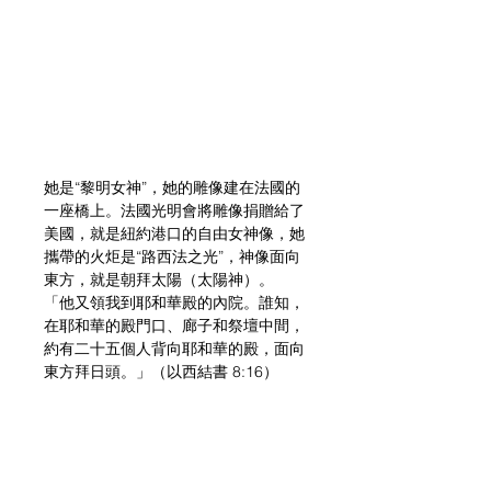
她是“黎明女神”，她的雕像建在法國的
一座橋上。法國光明會將雕像捐贈給了
美國，就是紐約港口的自由女神像，她
攜帶的火炬是“路西法之光”，神像面向
東方，就是朝拜太陽（太陽神）。
「他又領我到耶和華殿的內院。誰知，
在耶和華的殿門口、廊子和祭壇中間，
約有二十五個人背向耶和華的殿，面向
東方拜日頭。」（以西結書 8:16）