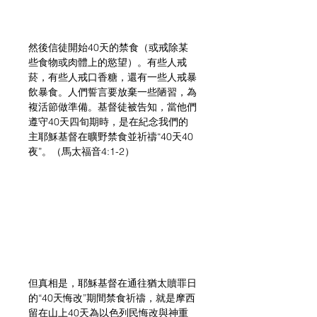
然後信徒開始40天的禁食（或戒除某
些食物或肉體上的慾望）。有些人戒
菸，有些人戒口香糖，還有一些人戒暴
飲暴食。人們誓言要放棄一些陋習，為
複活節做準備。基督徒被告知，當他們
遵守40天四旬期時，是在紀念我們的
主耶穌基督在曠野禁食並祈禱“40天40
夜”。（馬太福音4:1-2）
但真相是，耶穌基督在通往猶太贖罪日
的“40天悔改”期間禁食祈禱，就是摩西
留在山上40天為以色列民悔改與神重