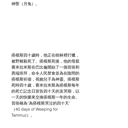
神聖（月兔）。
搭模斯四十歲時，他正在樹林裡打獵，
被野豬殺死了。搭模斯死後，他的母親
賽米拉米斯在巴比倫開始了一個習俗和
異端崇拜，命令人民禁食並為在陰間的
搭模斯祈禱，視她兒子為神靈。搭模斯
死時四十歲，賽米拉米斯為搭模斯每年
的死亡記念日宣告四十天的哀哭期，以
一天的快樂來交換搭模斯一年的生命。
習俗稱為“為搭模斯哭泣的四十天”
（40 days of Weeping for 
Tammuz）。