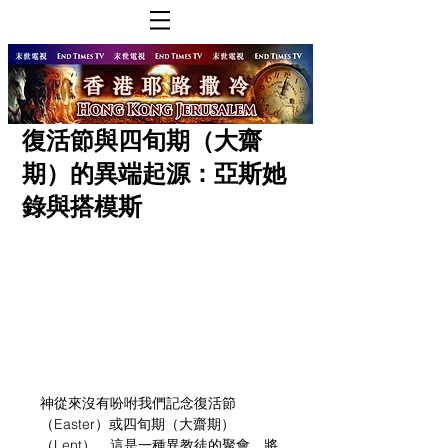
復活節與四旬期（大齋
期）的異端起源：亞斯她
錄與搭模斯
神從來沒有吩咐我們記念復活節
（Easter）或四旬期（大齋期）
（Lent），這是一種異教徒的聚會，將