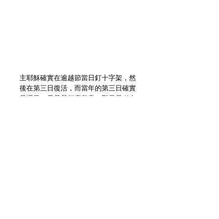
主耶穌確實在逾越節當日釘十字架，然
後在第三日復活，而當年的第三日確實
是週日，只是我們應留意，那日是猶太
的初熟節，主耶穌於是應驗了神的節
期，成為初熟的果子。
「但基督已經從死裏復活，成為睡了之
人初熟的果子。」（哥林多前書 
15:20)