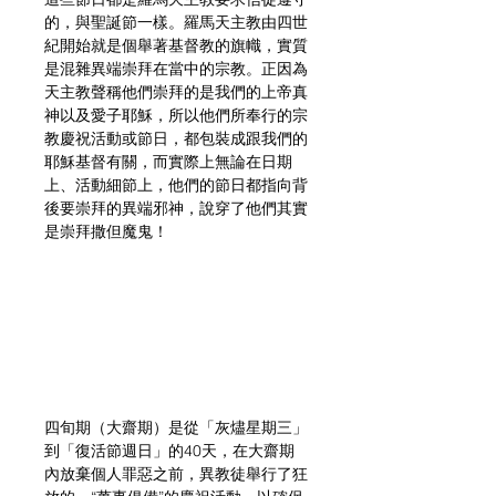
的，與聖誕節一樣。羅馬天主教由四世
紀開始就是個舉著基督教的旗幟，實質
是混雜異端崇拜在當中的宗教。正因為
天主教聲稱他們崇拜的是我們的上帝真
神以及愛子耶穌，所以他們所奉行的宗
教慶祝活動或節日，都包裝成跟我們的
耶穌基督有關，而實際上無論在日期
上、活動細節上，他們的節日都指向背
後要崇拜的異端邪神，說穿了他們其實
是崇拜撒但魔鬼！
四旬期（大齋期）是從「灰燼星期三」
到「復活節週日」的40天，在大齋期
內放棄個人罪惡之前，異教徒舉行了狂