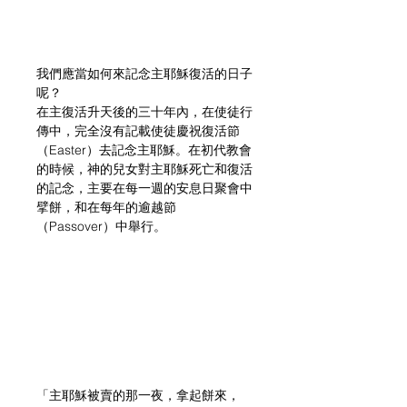
我們應當如何來記念主耶穌復活的日子
呢？
在主復活升天後的三十年內，在使徒行
傳中，完全沒有記載使徒慶祝復活節
（Easter）去記念主耶穌。在初代教會
的時候，神的兒女對主耶穌死亡和復活
的記念，主要在每一週的安息日聚會中
擘餅，和在每年的逾越節
（Passover）中舉行。
「主耶穌被賣的那一夜，拿起餅來， 