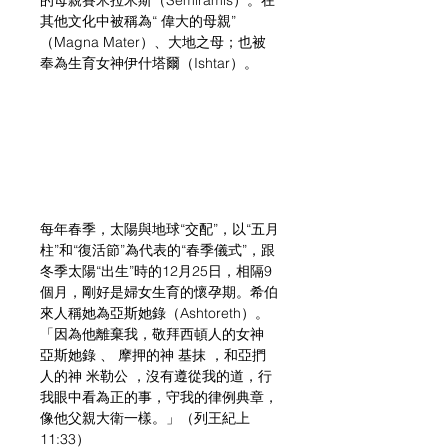
其他文化中被稱為“ 偉大的母親”
（Magna Mater）、大地之母；也被
奉為生育女神伊什塔爾（Ishtar）。
每年春季，太陽與地球“交配”，以“五月
柱”和“復活節”為代表的“春季儀式”，跟
冬季太陽“出生”時的12月25日，相隔9
個月，剛好是婦女生育的懷孕期。希伯
來人稱她為亞斯她錄（Ashtoreth）。
「因為他離棄我，敬拜西頓人的女神 
亞斯她錄 、 摩押的神 基抹 ，和亞捫
人的神 米勒公 ，沒有遵從我的道，行
我眼中看為正的事，守我的律例典章，
像他父親大衛一樣。」（列王紀上 
11:33）