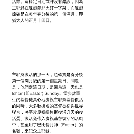
活節。這樣定日期或許沒有錯誤，因為
主耶穌在逾越節那天釘十字架，而逾越
節確是在每年春分後的第一個滿月，即
猶太人的正月十四日。
主耶穌復活的那一天，也確實是春分後
第一個滿月後的第一個星期日。問題
是，他們定這日期，是因為這一天也是
Ishtar (即Easter) Sunday。當少數重
生的基督徒真心地慶祝主耶穌基督復活
的同時，大多數掛名的基督徒卻與世界
聯合，將平常慶祝搭模斯復活升天的復
活蛋、復活兔帶入慶祝基督復活的活動
中，甚至用了巴比倫月神（Easter）的
名號，來記念主耶穌。