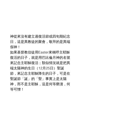
神從來沒有建立過復活節或四旬期紀念
日，這是異教徒的聚會，敬拜的是異端
假神！
如果基督教信徒用Easter來稱呼主耶穌
復活的日子，就是用巴比倫月神的名號
來記念主耶穌復活；類似情況就是把異
端太陽神的生日（12月25日）聖誕
節，來記念主耶穌降生的日子，可是在
聖誕節「誕」的「聖」事實上是太陽
神，而不是主耶穌，這是何等褻瀆，何
等可憎！