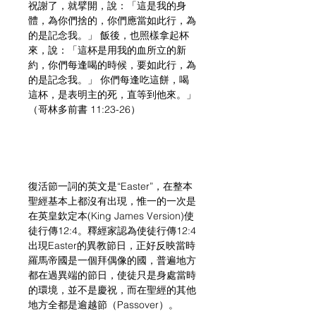
祝謝了，就擘開，說：「這是我的身
體，為你們捨的，你們應當如此行，為
的是記念我。」 飯後，也照樣拿起杯
來，說：「這杯是用我的血所立的新
約，你們每逢喝的時候，要如此行，為
的是記念我。」 你們每逢吃這餅，喝
這杯，是表明主的死，直等到他來。」
（哥林多前書 11:23-26）
復活節一詞的英文是“Easter”，在整本
聖經基本上都沒有出現，惟一的一次是
在英皇欽定本(King James Version)使
徒行傳12:4。釋經家認為使徒行傳12:4
出現Easter的異教節日，正好反映當時
羅馬帝國是一個拜偶像的國，普遍地方
都在過異端的節日，使徒只是身處當時
的環境，並不是慶祝，而在聖經的其他
地方全都是逾越節（Passover）。 