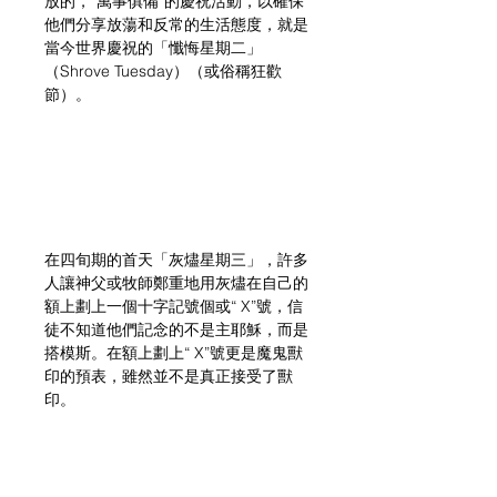
放的，“萬事俱備”的慶祝活動，以確保
他們分享放蕩和反常的生活態度，就是
當今世界慶祝的「懺悔星期二」
（Shrove Tuesday）（或俗稱狂歡
節）。
在四旬期的首天「灰燼星期三」，許多
人讓神父或牧師鄭重地用灰燼在自己的
額上劃上一個十字記號個或“ X”號，信
徒不知道他們記念的不是主耶穌，而是
搭模斯。在額上劃上“ X”號更是魔鬼獸
印的預表，雖然並不是真正接受了獸
印。