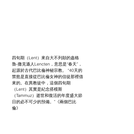
四旬期（Lent）來自大不列顛的盎格
魯-撒克遜人Lencten，意思是“春天”，
起源於古代巴比倫神秘宗教。 “40天的
禁慾是直接從巴比倫女神的信徒那裡借
來的。在異教徒中，這個四旬期
（Lent）其實是紀念搭模斯
（Tammuz）逝世和復活的年度盛大節
日的必不可少的預備。”《兩個巴比
倫》