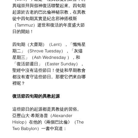
異端崇拜與假神復活聯繫起來。四旬期
起源於古老的巴比倫神秘宗教，在異教
徒中四旬期其實是紀念邪神搭模斯
（Tammuz）逝世和復活的年度盛大節
日的開始！
四旬期（大齋期）（Lent），「懺悔星
期二」（Shrove Tuesday），「灰燼
星期三」（Ash Wednesday ），和
「復活節週日」（Easter Sunday），
聖經中沒有這些節日！使徒和早期教會
都沒有遵守這些節日。那麼它們來自哪
裡呢？
復活節四旬期的異教起源
這些節日的起源都是異教徒的習俗。
亞歷山大·希斯洛普（Alexander 
Hislop）在他的《兩個巴比倫》（The 
Two Babylon）一書中寫道：