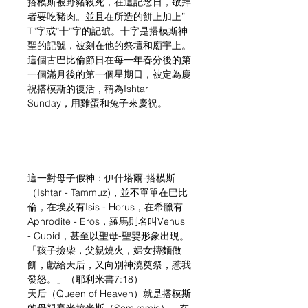
搭模斯被野豬殺死，在這記念日，敬拜
者要吃豬肉。並且在所造的餅上加上”
T”字或”十”字的記號。十字是搭模斯神
聖的記號，被刻在他的祭壇和廟宇上。
這個古巴比倫節日在每一年春分後的第
一個滿月後的第一個星期日，被定為慶
祝搭模斯的復活，稱為Ishtar 
Sunday，用雞蛋和兔子來慶祝。
這一對母子假神：伊什塔爾-搭模斯
（Ishtar - Tammuz)，並不單單在巴比
倫，在埃及有Isis - Horus，在希臘有
Aphrodite - Eros，羅馬則名叫Venus 
- Cupid，甚至以聖母-聖嬰形象出現。
「孩子撿柴，父親燒火，婦女摶麵做
餅，獻給天后，又向別神澆奠祭，惹我
發怒。」（耶利米書7:18）
天后（Queen of Heaven）就是搭模斯
的母親賽米拉米斯（Semiramis）。在