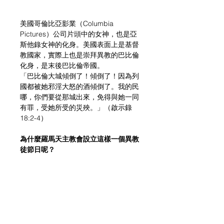
美國哥倫比亞影業（Columbia 
Pictures）公司片頭中的女神，也是亞
斯他錄女神的化身。美國表面上是基督
教國家，實際上也是崇拜異教的巴比倫
化身，是末後巴比倫帝國。
「巴比倫大城傾倒了！傾倒了！因為列
國都被她邪淫大怒的酒傾倒了。我的民
哪，你們要從那城出來，免得與她一同
有罪，受她所受的災殃。」（啟示錄 
18:2-4）
為什麼羅馬天主教會設立這樣一個異教
徒節日呢？