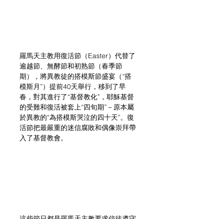
羅馬天主教用復活節（Easter）代替了
逾越節、無酵節和初熟節（春季節
期），將異教徒的搭模斯節盛宴（“搭
模斯月”）提前40天舉行，移到了早
春，對其進行了“基督教化”，耶穌基督
的受難和復活被套上“四旬期”－原本屬
於異教的“為搭模斯哭泣的四十天”。復
活節把最嚴重的迷信腐敗和偶像崇拜帶
入了基督教會。
這些節日都是羅馬天主教要求信徒遵守