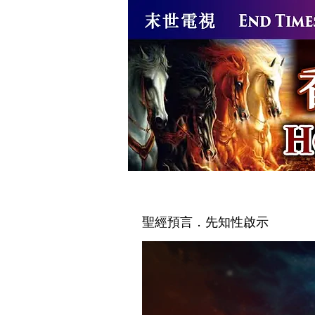
逆苗666獸印
逆天而行的逆
聖經預言．先知性啟示