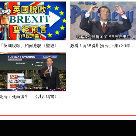
「英國脫歐」如何應驗《聖經》末
必看！肯彼得斯預言(上集) 30年前
日預言？「敵基督」的秘密組織將
14個末世景象，現已成真？！Ken
要顯露！
Peters於90年代見證他在80年代預
見世界盡頭的天災、地劫、人禍相
繼應驗？！即將，就是主耶穌再來
的偉大時刻！
死海：死而復生！《以西結書》末
日預言應驗！苦水變甜！魚兒暢
泳！地球新低點！活現生機！(廣東
話配音）