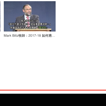
Mark Biltz牧師：2017-18 如何應驗
「這世代-挪亞日子」預言？！看懂
上帝的日曆，就能知道上帝審判的
時間表！（馬太福音24、耶利米書
24、約珥書2）中文字幕 @香港耶
路撒冷