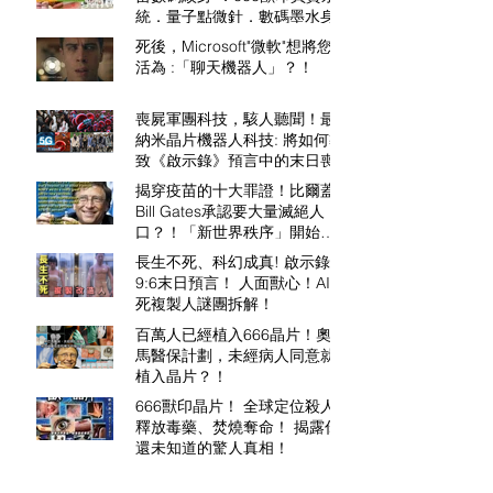
久就可以當作(逆苗)數碼身份
統．量子點微針．數碼墨水身份
證，植入你體內？！
證．“電子疫苗” 加密數碼貨幣．
死後，Microsoft"微軟"想將您復
植入RFID微晶片於無形？
活為 :「聊天機器人」？！
喪屍軍團科技，駭人聽聞！最新
納米晶片機器人科技: 將如何導
致《啟示錄》預言中的末日喪
屍？！
揭穿疫苗的十大罪證！比爾蓋茨
Bill Gates承認要大量滅絕人
口？！「新世界秩序」開始
了?！
長生不死、科幻成真! 啟示錄
9:6末日預言！ 人面獸心！AI不
死複製人謎團拆解！
百萬人已經植入666晶片！奧巴
馬醫保計劃，未經病人同意就可
植入晶片？！
666獸印晶片！ 全球定位殺人、
釋放毒藥、焚燒奪命！ 揭露你
還未知道的驚人真相！