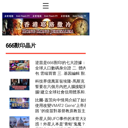
666獸印晶片
逆苗是666獸印的七大證據：一.
全球人口數碼身分證 二. 體內錢
包 雲端買賣 三. 基因編輯 獸的
肖像 四. 獸名路西法族類 五. 獸
科技界億萬富翁埃隆-馬斯克 :
名數目666 六. 專利基因改造人
誓要在六個月內把人腦接駁到電
奴隸 七. 額上或手上受印
腦!建立全球社會信用體系和蜂
巢思維技術?!
比爾-蓋茨向中情局介紹了如何
使用改變VMAT2 Gene"上帝基
因 "的疫苗對基督教原教旨主義
者、宗教 "狂熱者 "進行腦葉切
外星人與UFO事件的末世大迷
除？
惑！外星人本是"青蛙"鬼魔？末