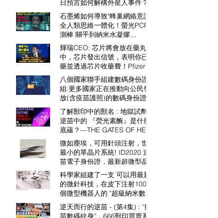
日預言如何解構外星人事件？外
星人，本是鬼魔的靈！
石墨烯如何導致"蜂巢網絡意識"
全人類思維一體化！螢光PCR檢
測棒 關乎到納米水凝膠
Hydrogel？ - 新世界序秩 超人
輝瑞CEO: 芯片將會放在藥丸
類主義 基因改造毒喵與險測揭
中，芯片發出信號，表明你已服
露！
藥並透過芯片收藥費！Pfizer
CEO Bourla : "Biological
八個國家聯手組建數碼身份證小
MicroChip is in the tablet！"
組:更多國家正在推動向公民發
放(含疫苗護照)的數碼身份證！
ID2020即將在全球多國陸續推
了解獸印中的獸名 : 地獄試劑 -
行！
逆苗中的 『熒光素酶』是什麼
底蘊？—THE GATES OF HELL
& ‘LUCIFERASE’
微如塵埃，可用針頭注射，世界
最小的單晶片系統! ID2020 逆
苗電子身份證，最新超微型晶片
666獸印!
科學家組建了一支 可以用最新
的微針科技，在皮下注射100萬
個微型機器人的 "超級納米數碼
機器人軍團"！研究團隊 : "親愛
逆天而行的逆苗 - (第4集) : “疫
的，我已經縮小了機器人！" 不
苗數碼紋身”．666獸印買賣系