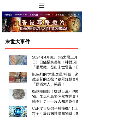
末世大事件
2024年4月8日（猶太曆正月一
日）日蝕橫跨美加！神對現代
「尼尼微」發出末世警告！日頭
變黑！黑馬降臨？啟示錄第三封
以色列的“大衛之星”符號，來自
印揭開？經濟審判？
敵基督的差役？啟示錄預言中的
「假猶太人」揭露！
動物團團轉！數以百萬計的動
物、昆蟲和鳥類突然在世界各地
繞圈行走——沒人知道為什麼？
CERN"大型強子對撞機" ！上帝
粒子引爆毀滅性暗黑物質，開啟