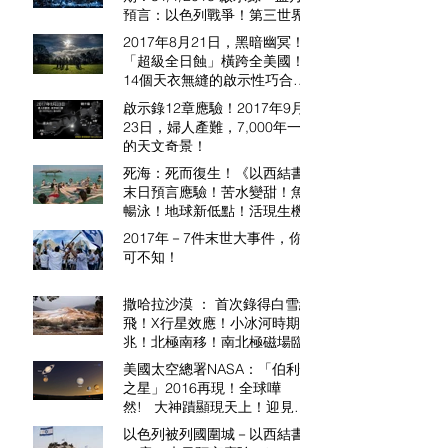
預言：以色列戰爭！第三世界大
戰、大海潚、大地震警報！
2017年8月21日，黑暗幽冥！
「超級全日蝕」橫跨全美國！
14個天衣無縫的啟示性巧合，
令人嘩然！先知約拿警告尼尼微
啟示錄12章應驗！2017年9月
的現代版本！＠香港耶路撒冷
23日，婦人產難，7,000年一遇
的天文奇景！
死海：死而復生！《以西結書》
末日預言應驗！苦水變甜！魚兒
暢泳！地球新低點！活現生機！
2017年－7件末世大事件，你不
可不知！
撒哈拉沙漠 ： 首次錄得白雪紛
飛！X行星效應！小冰河時期預
兆！北極南移！南北極磁場臨近
逆轉！
美國太空總署NASA：「伯利恆
之星」2016再現！全球嘩
然! 大神蹟顯現天上！迎見萬
王之王！
以色列被列國圍城－以西結書