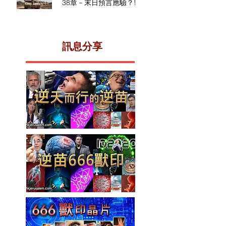
38章－末日預言應驗？!
​訊息分享