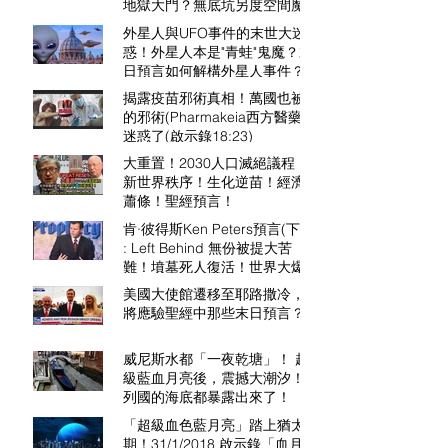
地獄大門？無底坑另度空間魔
獸！外星生物之謎！末日核戰！
外星人與UFO事件的末世大迷
基因操控！
惑！外星人本是"青蛙"鬼魔？末
日預言如何解構外星人事件？外
星人，本是鬼魔的靈！
揭露疫苗邪術真相！萬國也被你
的邪術(Pharmakeia西方醫藥)
迷惑了(啟示錄18:23)
大重置！2030人口滅絕議程！
新世界秩序！生化逆苗！經濟大
蕭條！聖經預言！
肯·彼得斯Ken Peters預言(下集)
: Left Behind 無份被提大苦
難！墳墓死人復活！世界大爆
炸！全球絕望沮喪！電子設備全
美國大使館遷移至耶路撒冷，即
關！敵基督！新世界霸權！信徒
將應驗聖經中那些末日預言？
大迫害！666獸印！殉道見主！
威尼斯水都「一夜乾塘」！ 超
級藍血月亮後，震撼大潮汐！
列國的海底都暴露出來了！
「超級血色藍月亮」踏上猶太節
期！31/1/2018 啟示錄「血月」