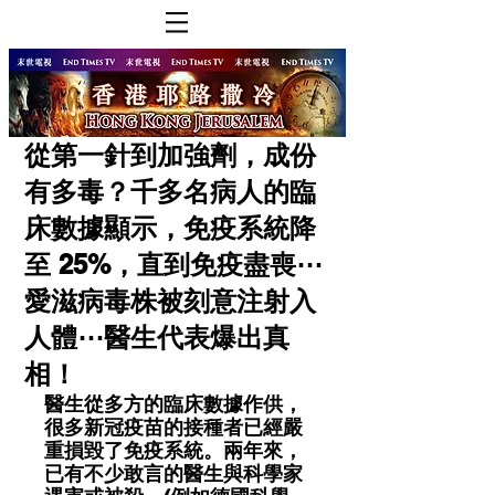
從第一針到加強劑，成份
有多毒？千多名病人的臨
床數據顯示，免疫系統降
至 25%，直到免疫盡喪⋯
愛滋病毒株被刻意注射入
人體⋯醫生代表爆出真
相！
醫生從多方的臨床數據作供，
很多新冠疫苗的接種者已經嚴
重損毀了免疫系統。兩年來，
已有不少敢言的醫生與科學家