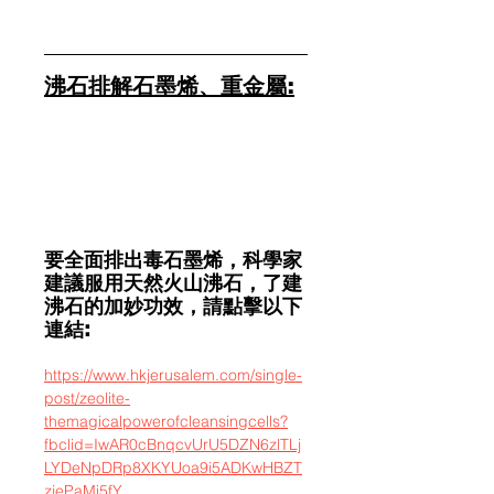
沸石排解石墨烯、重金屬:
要全面排出毒石墨烯，科學家
建議服用天然火山沸石，了建
沸石的加妙功效，請點擊以下
連結:
https://www.hkjerusalem.com/single-
post/zeolite-
themagicalpowerofcleansingcells?
fbclid=IwAR0cBnqcvUrU5DZN6zlTLj
LYDeNpDRp8XKYUoa9i5ADKwHBZT
zjePaMi5fY