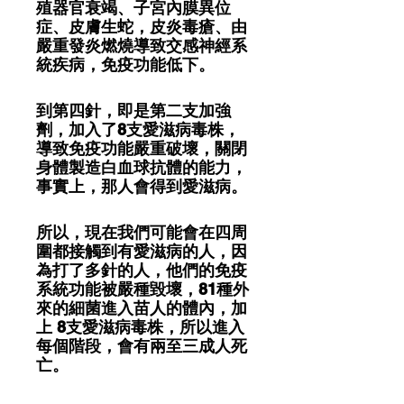
殖器官衰竭、子宮內膜異位
症、皮膚生蛇，皮炎毒瘡、由
嚴重發炎燃燒導致交感神經系
統疾病，免疫功能低下。
到第四針，即是第二支加強
劑，加入了8支愛滋病毒株，
導致免疫功能嚴重破壞，關閉
身體製造白血球抗體的能力，
事實上，那人會得到愛滋病。
所以，現在我們可能會在四周
圍都接觸到有愛滋病的人，因
為打了多針的人，他們的免疫
系統功能被嚴種毀壞，81種外
來的細菌進入苗人的體內，加
上 8支愛滋病毒株，所以進入
每個階段，會有兩至三成人死
亡。