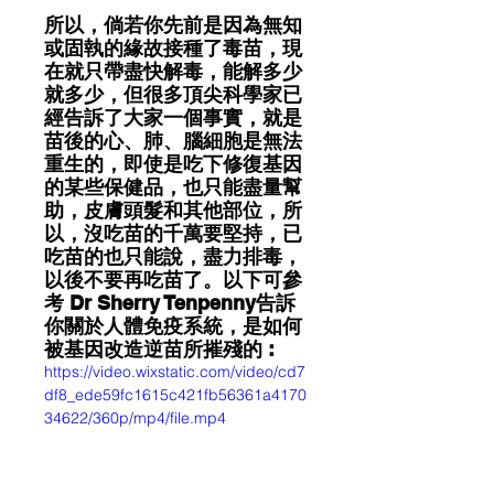
所以，倘若你先前是因為無知
或固執的緣故接種了毒苗，現
在就只帶盡快解毒，能解多少
就多少，但很多頂尖科學家已
經告訴了大家一個事實，就是
苗後的心、肺、腦細胞是無法
重生的，即使是吃下修復基因
的某些保健品，也只能盡量幫
助，皮膚頭髮和其他部位，所
以，沒吃苗的千萬要堅持，已
吃苗的也只能說，盡力排毒，
以後不要再吃苗了。以下可參
考 Dr Sherry Tenpenny告訴
你關於人體免疫系統，是如何
被基因改造逆苗所摧殘的 : 
https://video.wixstatic.com/video/cd7
df8_ede59fc1615c421fb56361a4170
34622/360p/mp4/file.mp4