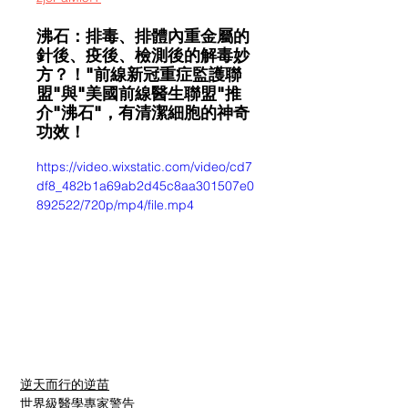
沸石：排毒、排體內重金屬的
針後、疫後、檢測後的解毒妙
方？！"前線新冠重症監護聯
盟"與"美國前線醫生聯盟"推
介"沸石"，有清潔細胞的神奇
功效！
https://video.wixstatic.com/video/cd7
df8_482b1a69ab2d45c8aa301507e0
892522/720p/mp4/file.mp4
逆天而行的逆苗
世界級醫學專家警告