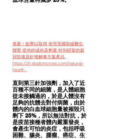
推薦！點擊以取得 依照美國前線醫生
聯盟 提供的成份及劑量 特別研製的新
冠疫後及針後解毒方案產品 
https://zh.shalomcross.com/natural-
health  
直到第三針加強劑，加入了近
百種不同的細菌，是人體細胞
從未接觸過的，於是人體沒有
足夠的抗體去對付病菌，由於
體內的白血球細胞量被摧毀只
剩下 25%，所以無法對抗，於
是疫苗接種者體內嚴重發炎，
會產生可怕的炎症，包括呼吸
困難、腸炎、腫瘤、癌症、生