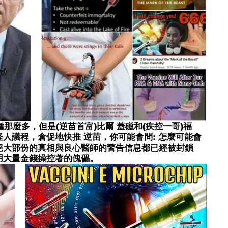
種那麼多，但是(逆苗首富)比爾 蓋磁和(疾控一哥)福
人議程，倉促地快推 逆苗，你可能會問: 怎麼可能會
絕大部份的真相與良心醫師的警告信息都已經被封鎖
用大量金錢操控著的傀儡。