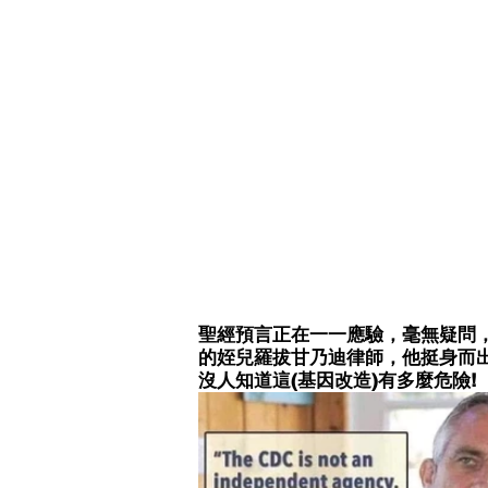
聖經預言正在一一應驗，毫無疑問
的姪兒羅拔甘乃迪律師，他挺身而出
沒人知道這(基因改造)有多麼危險!