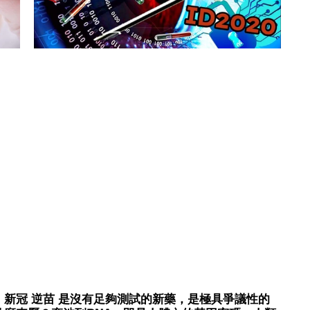
新冠 逆苗 是沒有足夠測試的新藥，是極具爭議性的