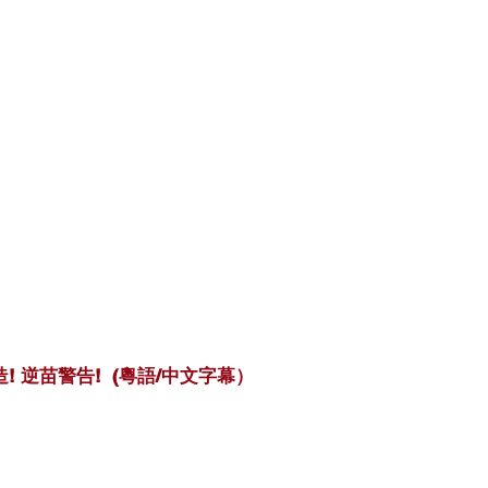
造! 逆苗警告!  (粵語/中文字幕）