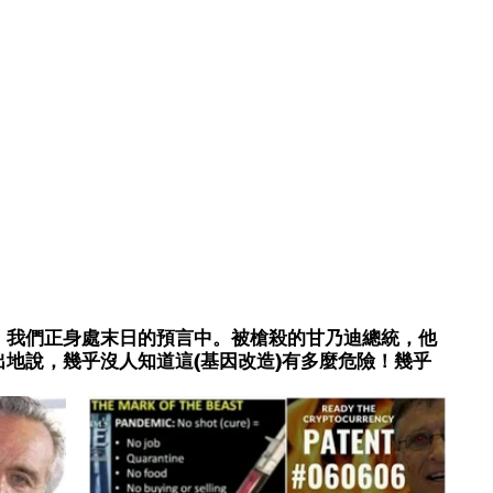
，我們正身處末日的預言中。被槍殺的甘乃迪總統，他
地說，幾乎沒人知道這(基因改造)有多麼危險！幾乎