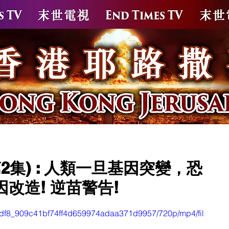
苗
新冠疫苗解毒方案
針後疫後解毒保健品
末世大
第2集) : 人類一旦基因突變，恐
改造! 逆苗警告!
cd7df8_909c41bf74ff4d659974adaa371d9957/720p/mp4/fil