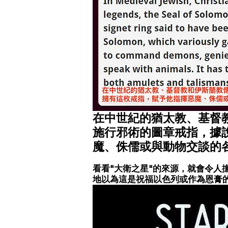
在
中世紀的猶太教、基督
施行邪術的圖章戒指，據
魔、侏儒或與動物交談的
看看"大衛之星"的來源，就會令人
地以為這是祝福以色列或作為恩膏