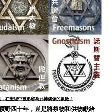
是六角星，在聖經中被形容為邪神偶像的象徵！
曠野四十年，豈是將祭物和供物獻給