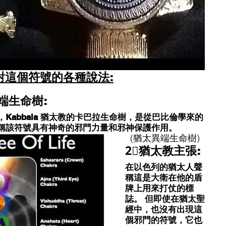
對這個符號的各種說法:
異端生命樹:
的追隨者，Kabbala 猶太教的卡巴拉生命樹，是從巴比倫學來的
聲稱該符號具有神奇的邪門力量和邪神保護作用。
(猶太異端生命樹)
2⃣猶太教主張:
在以色列的猶太人聲
稱這是大衛在他的盾
牌上用來打仗的標
誌。 但即使在猶太聖
經中，也沒有出現這
個邪門的符號，它也