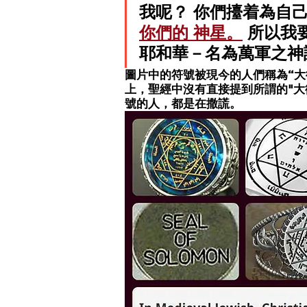
我呢？ 你們擡着為自
你們的 神星。
 所以我
耶和華－名為萬軍之神說的
圖片中的符號被現今的人們稱為“大
上
，聖經中沒有直接提到所謂的"大
號的人，都是在撒謊。