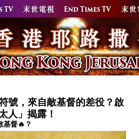
苗
新冠疫苗解毒方案
針後疫後解毒保健品
末世大
”符號，來自敵基督的差役？啟
太人」揭露！
敵基督🔥？