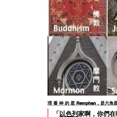
理 番 神 的 星 Remphan，
「
以色列
家啊，你們在