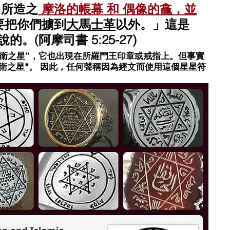
己所造之
 摩洛的帳幕 和 偶像的龕，並
要把你們擄到
大馬士革
以外。」這是
。(阿摩司書 5:25-27)
衛之星”，它也出現在所羅門王印章或戒指上。但
事實
衛之星"。 因此，任何聲稱因為經文而使用這個星星符