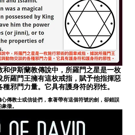
教和伊斯蘭教傳說中，所羅門之星是一枚
說所羅門王擁有這枚戒指，賦予他指揮惡
各種邪門力量。它具有護身符的邪性。
擔心傳教士或信徒們，拿著帶有這個符號的劍，卻錯誤
的象徵。