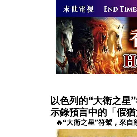
逆苗666獸印
逆天而行的逆
以色列的“大衛之星
示錄預言中的「假猶
🔥“大衛之星”符號，來自