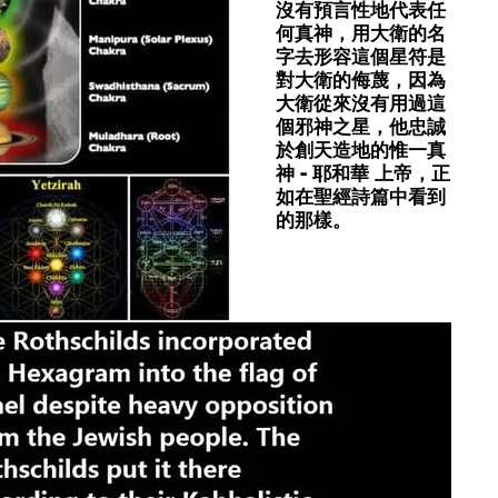
沒有預言性地代表任
何真神，用大衛的名
字去形容這個星符是
對大衛的侮蔑，因為
大衛從來沒有用過這
個邪神之星，他忠誠
於創天造地的惟一真
神 - 耶和華 上帝，正
如在聖經詩篇中看到
的那樣。